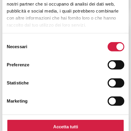
nostri partner che si occupano di analisi dei dati web,
pubblicità e social media, i quali potrebbero combinarle
con altre informazioni che hai fornito loro o che hanno
raccolto dal tuo utilizzo dei loro servizi.
Friuli-Venezia Giulia
-
Gorizia
Selezione
Azienda Sanitaria Universitaria
Necessari
del
Giuliano Isontina – Ospedale di
consenso
Gorizia
Preferenze
Via Vittorio Veneto, 171
Statistiche
Marketing
Friuli-Venezia Giulia
-
Gorizia
Accetta tutti