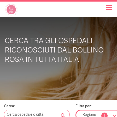
OSPEDALI BOLLINO ROSA
CERCA TRA GLI OSPEDALI
INIZIATIVE
RICONOSCIUTI DAL BOLLINO
ROSA IN TUTTA ITALIA
NOTIZIE
FAQ
CHI SIAMO
Cerca:
Filtra per:
search
Regione
1