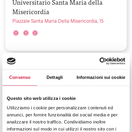
Universitario Santa Maria della
Misericordia
Piazzale Santa Maria Della Misericordia, 15
Friuli-Venezia Giulia
-
Trieste
Consenso
Dettagli
Informazioni sui cookie
Azienda Sanitaria Universitaria
Giuliano Isontina – Ospedale di
Questo sito web utilizza i cookie
Cattinara
Utilizziamo i cookie per personalizzare contenuti ed
Strada di Fiume, 447
annunci, per fornire funzionalità dei social media e per
analizzare il nostro traffico. Condividiamo inoltre
informazioni sul modo in cui utilizzi il nostro sito con i