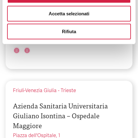
Azienda Sanitaria Universitaria
Accetta selezionati
Giuliano Isontina – Ospedale di
Monfalcone
Rifiuta
Via Galvani, 1
Friuli-Venezia Giulia
-
Trieste
Azienda Sanitaria Universitaria
Giuliano Isontina – Ospedale
Maggiore
Piazza dell'Ospitale, 1