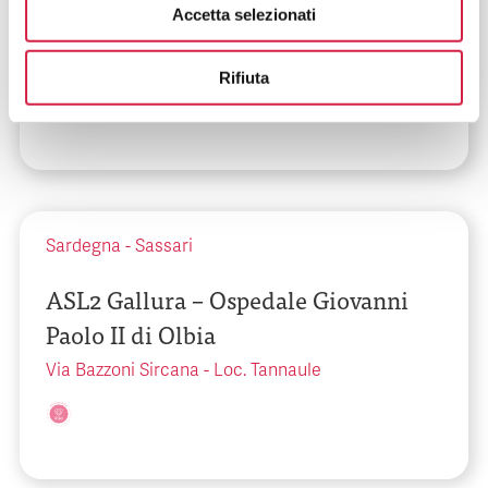
Accetta selezionati
ASL Viterbo – Ospedale Santa Rosa
Strada Sammartinese
Rifiuta
Sardegna
-
Sassari
ASL2 Gallura – Ospedale Giovanni
Paolo II di Olbia
Via Bazzoni Sircana - Loc. Tannaule