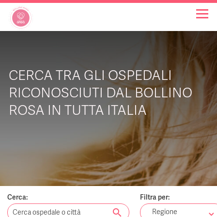
OSPEDALI BOLLINO ROSA
CERCA TRA GLI OSPEDALI
INIZIATIVE
RICONOSCIUTI DAL BOLLINO
ROSA IN TUTTA ITALIA
NOTIZIE
FAQ
CHI SIAMO
Cerca:
Filtra per:
search
Regione