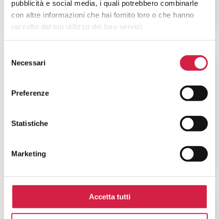
pubblicità e social media, i quali potrebbero combinarle
con altre informazioni che hai fornito loro o che hanno
raccolto dal tuo utilizzo dei loro servizi.
Selezione
Necessari
del
Piemonte
-
Verbano-Cusio-Ossola
consenso
ASL Verbano Cusio Ossola –
Preferenze
Ospedale Castelli
Via Fiume n. 18
Statistiche
Marketing
Accetta tutti
Lazio
-
Viterbo