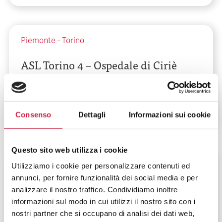
Piemonte
-
Torino
ASL Torino 4 – Ospedale di Ciriè
Via Battitore, 7/9
Consenso
Dettagli
Informazioni sui cookie
Questo sito web utilizza i cookie
Piemonte
-
Torino
Utilizziamo i cookie per personalizzare contenuti ed
annunci, per fornire funzionalità dei social media e per
ASL Torino 4 – Ospedale di Ivrea
analizzare il nostro traffico. Condividiamo inoltre
informazioni sul modo in cui utilizzi il nostro sito con i
Piazza della Credenza, 2
nostri partner che si occupano di analisi dei dati web,