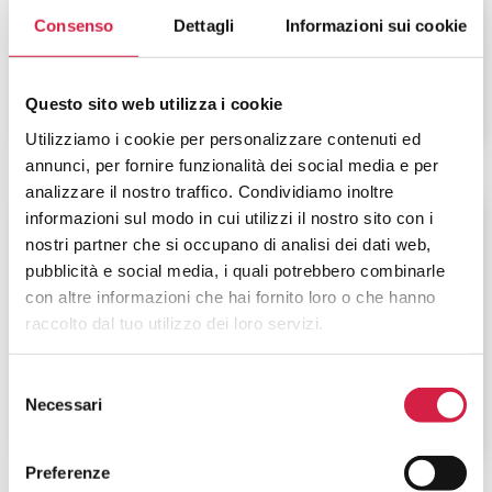
San Bassiano
Consenso
Dettagli
Informazioni sui cookie
Via dei Lotti, 40
Questo sito web utilizza i cookie
Utilizziamo i cookie per personalizzare contenuti ed
annunci, per fornire funzionalità dei social media e per
analizzare il nostro traffico. Condividiamo inoltre
informazioni sul modo in cui utilizzi il nostro sito con i
Veneto
-
Vicenza
nostri partner che si occupano di analisi dei dati web,
AULSS 8 Berica – Ospedale di
pubblicità e social media, i quali potrebbero combinarle
con altre informazioni che hai fornito loro o che hanno
Arzignano-Montecchio
raccolto dal tuo utilizzo dei loro servizi.
Via del Parco, 1
Selezione
Necessari
del
consenso
Preferenze