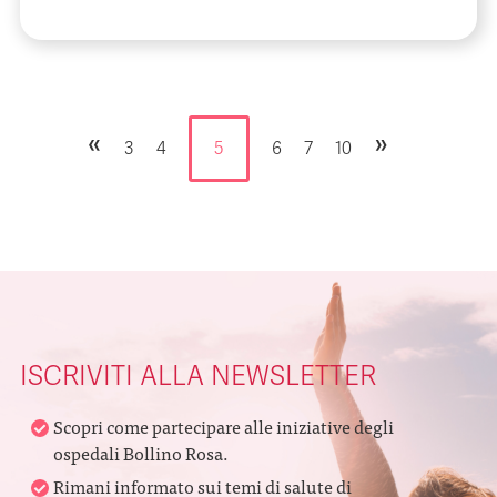
«
»
3
4
5
6
7
10
ISCRIVITI ALLA NEWSLETTER
Scopri come partecipare alle iniziative degli
ospedali Bollino Rosa.
Rimani informato sui temi di salute di