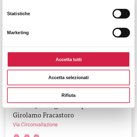
Veneto
-
Vicenza
Statistiche
AULSS 8 Berica – Ospedale S. Bortolo
Marketing
Viale F. Rodolfi, 37
Accetta tutti
Accetta selezionati
Veneto
-
Verona
Rifiuta
AULSS 9 Scaligera – Ospedale
Girolamo Fracastoro
Via Circonvallazione