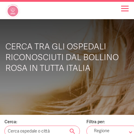
OSPEDALI BOLLINO ROSA
CERCA TRA GLI OSPEDALI
INIZIATIVE
RICONOSCIUTI DAL BOLLINO
ROSA IN TUTTA ITALIA
NOTIZIE
FAQ
CHI SIAMO
Cerca:
Filtra per:
search
Regione