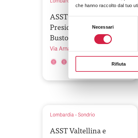
Lombardia
-
Varese
che hanno raccolto dal tuo uti
ASST Valle Olona –
Selezione
Presidio Ospedaliero di
Necessari
del
Busto Arsizio
consenso
Via Arnaldo da Brescia, 1
Rifiuta
Lombardia
-
Sondrio
ASST Valtellina e