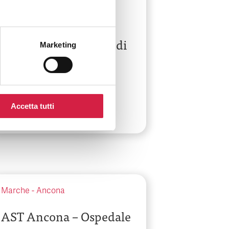
Lombardia
-
Varese
ASST Valle Olona –
Presidio Ospedaliero di
Marketing
Saronno
Piazza Borella, 3
Accetta tutti
Marche
-
Ancona
AST Ancona – Ospedale