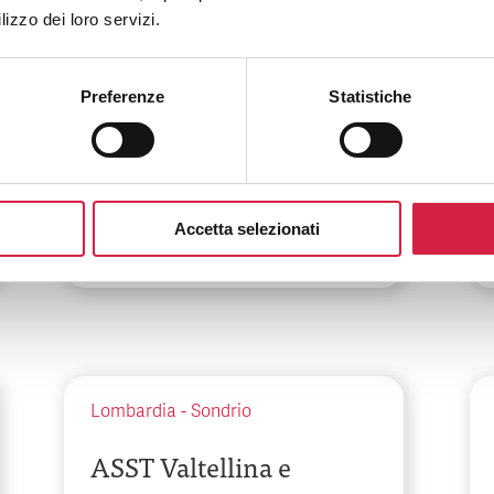
Lombardia
-
Varese
lizzo dei loro servizi.
ASST Valle Olona –
Presidio Ospedaliero di
Preferenze
Statistiche
Gallarate
Via Pastori, 4
Accetta selezionati
Lombardia
-
Sondrio
ASST Valtellina e