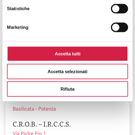
Statistiche
Marketing
Puglia
-
Bari
C.B.H. Presidio Mater Dei
Accetta tutti
Via Samuel F Hahnemann, 10
Accetta selezionati
Rifiuta
Basilicata
-
Potenza
C.R.O.B. – I.R.C.C.S.
Via Padre Pio, 1