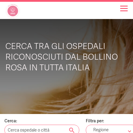
OSPEDALI BOLLINO ROSA
CERCA TRA GLI OSPEDALI
INIZIATIVE
RICONOSCIUTI DAL BOLLINO
ROSA IN TUTTA ITALIA
NOTIZIE
FAQ
CHI SIAMO
Cerca:
Filtra per:
search
Regione