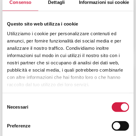
Giuliano Isontina – Ospedale di
Consenso
Dettagli
Informazioni sui cookie
Monfalcone
Via Galvani, 1
Questo sito web utilizza i cookie
Utilizziamo i cookie per personalizzare contenuti ed
annunci, per fornire funzionalità dei social media e per
analizzare il nostro traffico. Condividiamo inoltre
informazioni sul modo in cui utilizzi il nostro sito con i
nostri partner che si occupano di analisi dei dati web,
pubblicità e social media, i quali potrebbero combinarle
Friuli-Venezia Giulia
-
Trieste
con altre informazioni che hai fornito loro o che hanno
raccolto dal tuo utilizzo dei loro servizi.
Azienda Sanitaria Universitaria
Giuliano Isontina – Ospedale
Selezione
Maggiore
Necessari
del
consenso
Piazza dell'Ospitale, 1
Preferenze