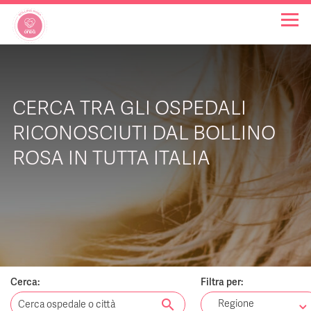
OSPEDALI BOLLINO ROSA
CERCA TRA GLI OSPEDALI
INIZIATIVE
RICONOSCIUTI DAL BOLLINO
ROSA IN TUTTA ITALIA
NOTIZIE
FAQ
CHI SIAMO
Cerca:
Filtra per:
search
Regione