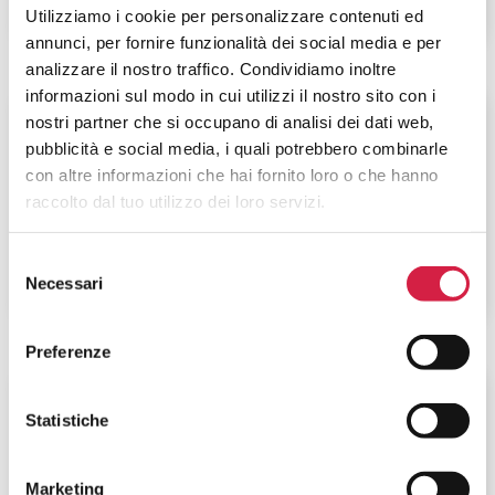
Utilizziamo i cookie per personalizzare contenuti ed
annunci, per fornire funzionalità dei social media e per
analizzare il nostro traffico. Condividiamo inoltre
informazioni sul modo in cui utilizzi il nostro sito con i
Puglia
-
Bari
nostri partner che si occupano di analisi dei dati web,
pubblicità e social media, i quali potrebbero combinarle
ASL Bari – Ospedale S. Paolo di Bari
con altre informazioni che hai fornito loro o che hanno
raccolto dal tuo utilizzo dei loro servizi.
Via Caposcardicchio, snc
Selezione
Necessari
del
consenso
Preferenze
Puglia
-
Bari
Statistiche
ASL Bari – Ospedale Umberto I di
Corato
Marketing