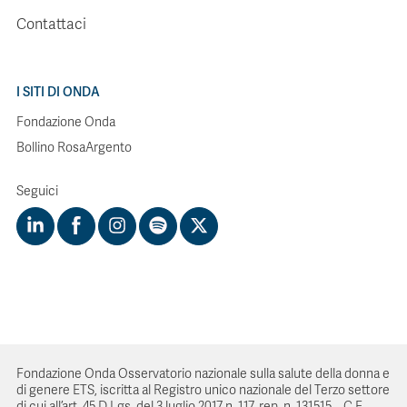
Contattaci
I SITI DI ONDA
Fondazione Onda
Bollino RosaArgento
Seguici
Fondazione Onda Osservatorio nazionale sulla salute della donna e
di genere ETS, iscritta al Registro unico nazionale del Terzo settore
di cui all’art. 45 D.Lgs. del 3 luglio 2017 n. 117, rep. n. 131515 – C.F.