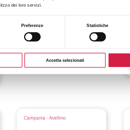
Liguria
-
Genova
lizzo dei loro servizi.
ASL 3 Liguria –
Ospedale Villa Scassi
Preferenze
Statistiche
Corso Scassi, 1
Accetta selezionati
Campania
-
Avellino