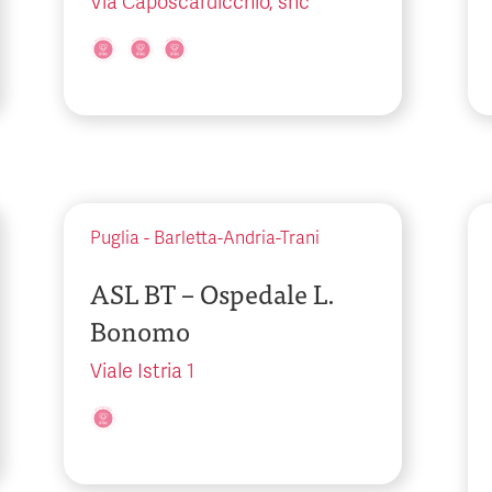
Via Caposcardicchio, snc
Puglia
-
Barletta-Andria-Trani
ASL BT – Ospedale L.
Bonomo
Viale Istria 1