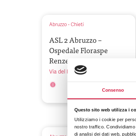
Abruzzo
-
Chieti
ASL 2 Abruzzo –
Ospedale Floraspe
Renzetti
Via del Mare, 1
Consenso
Questo sito web utilizza i c
Utilizziamo i cookie per perso
nostro traffico. Condividiamo 
di analisi dei dati web, pubbl