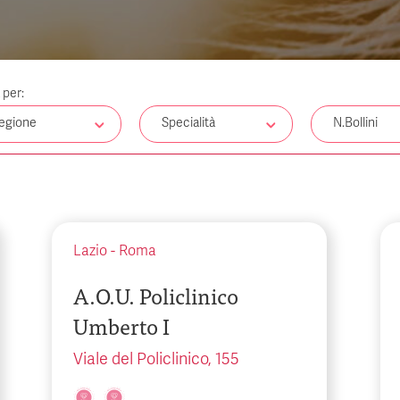
a per:
egione
Specialità
N.Bollini
Lazio
-
Roma
A.O.U. Policlinico
Umberto I
Viale del Policlinico, 155