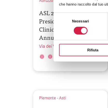
Abruzzo
-
Chieti
che hanno raccolto dal tuo uti
ASL 2 Abruzzo –
Selezione
Presidio Ospedaliero
Necessari
del
Clinicizzato SS
consenso
Annunziata
Via dei Vestini, snc
Rifiuta
Piemonte
-
Asti