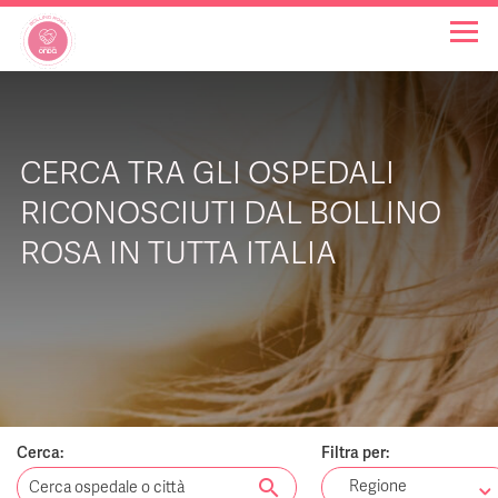
OSPEDALI BOLLINO ROSA
CERCA TRA GLI OSPEDALI
INIZIATIVE
RICONOSCIUTI DAL BOLLINO
ROSA IN TUTTA ITALIA
NOTIZIE
FAQ
CHI SIAMO
Cerca:
Filtra per:
search
Regione