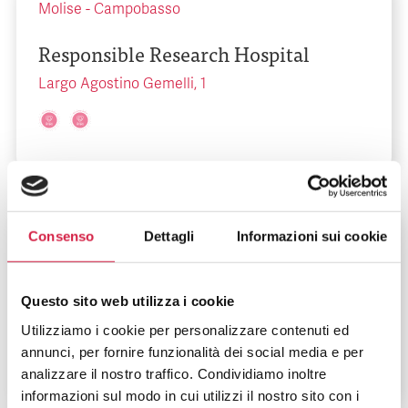
Molise
-
Campobasso
Responsible Research Hospital
Largo Agostino Gemelli, 1
Consenso
Dettagli
Informazioni sui cookie
Lazio
-
Roma
Tiberia Hospital s.r.l.
Questo sito web utilizza i cookie
Via Emilio Praga, 39/41- 26
Utilizziamo i cookie per personalizzare contenuti ed
annunci, per fornire funzionalità dei social media e per
analizzare il nostro traffico. Condividiamo inoltre
informazioni sul modo in cui utilizzi il nostro sito con i