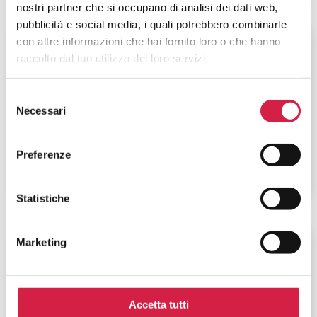
nostri partner che si occupano di analisi dei dati web,
pubblicità e social media, i quali potrebbero combinarle
con altre informazioni che hai fornito loro o che hanno
Toscana
-
Firenze
raccolto dal tuo utilizzo dei loro servizi.
USL Toscana Centro – Ospedale del
Selezione
Mugello di Borgo San Lorenzo
Necessari
del
Viale Della Resistenza, 60
consenso
Preferenze
Statistiche
Marketing
Toscana
-
Firenze
USL Toscana Centro – Ospedale S.
Giovanni di Dio Torregalli
Accetta tutti