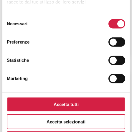
raccolto dal tuo utilizzo dei loro servizi.
Istituto Auxologico Italiano – IRCCS
S. Luca
Selezione
Necessari
del
Piazzale Brescia, 20
consenso
Preferenze
Statistiche
Lombardia
-
Milano
Marketing
Istituto Auxologico Italiano – IRCCS
S. Michele
Accetta tutti
Via Lodovico Ariosto, 13
Accetta selezionati