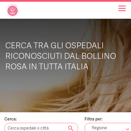
OSPEDALI BOLLINO ROSA
CERCA TRA GLI OSPEDALI
INIZIATIVE
RICONOSCIUTI DAL BOLLINO
ROSA IN TUTTA ITALIA
NOTIZIE
FAQ
CHI SIAMO
Cerca:
Filtra per:
search
Regione