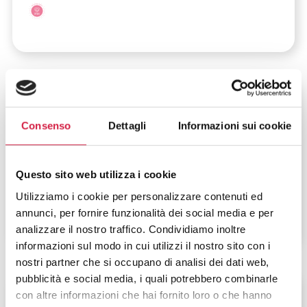
Lombardia
-
Milano
Consenso
Dettagli
Informazioni sui cookie
Istituto Auxologico Italiano – IRCCS
Capitanio
Questo sito web utilizza i cookie
Via Giuseppe Mercalli, 28
Utilizziamo i cookie per personalizzare contenuti ed
annunci, per fornire funzionalità dei social media e per
analizzare il nostro traffico. Condividiamo inoltre
informazioni sul modo in cui utilizzi il nostro sito con i
nostri partner che si occupano di analisi dei dati web,
pubblicità e social media, i quali potrebbero combinarle
Lombardia
-
Milano
con altre informazioni che hai fornito loro o che hanno