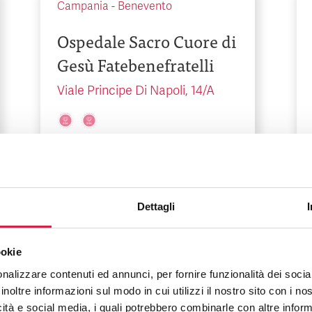
Campania
-
Benevento
Ospedale Sacro Cuore di
Gesù Fatebenefratelli
Viale Principe Di Napoli, 14/A
Dettagli
Puglia
-
Bari
ookie
Ospedale Santa Maria
nalizzare contenuti ed annunci, per fornire funzionalità dei socia
inoltre informazioni sul modo in cui utilizzi il nostro sito con i n
Via Antonio De Ferrariis, 22
icità e social media, i quali potrebbero combinarle con altre inform