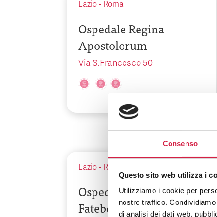
Lazio
-
Roma
Ospedale Regina
Apostolorum
Via S.Francesco 50
Consenso
Lazio
-
Roma
Questo sito web utilizza i c
Ospedale San Pietro
Utilizziamo i cookie per perso
nostro traffico. Condividiamo 
Fatebenefratelli
di analisi dei dati web, pubbl