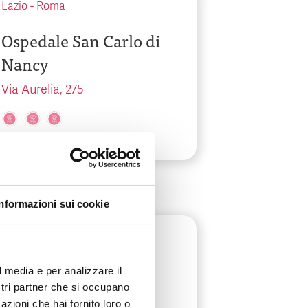
Lazio
-
Roma
Ospedale San Carlo di
Nancy
Via Aurelia, 275
Informazioni sui cookie
Friuli-Venezia Giulia
-
Udine
Policlinico Città di
l media e per analizzare il
ostri partner che si occupano
Udine
azioni che hai fornito loro o