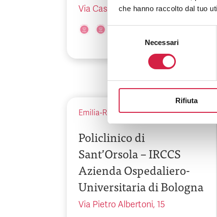
Via Cassia, 600
che hanno raccolto dal tuo uti
Selezione
Necessari
del
consenso
Rifiuta
Emilia-Romagna
-
Bologna
Policlinico di
Sant’Orsola – IRCCS
Azienda Ospedaliero-
Universitaria di Bologna
Via Pietro Albertoni, 15