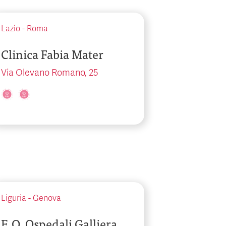
Lazio
-
Roma
Clinica Fabia Mater
Via Olevano Romano, 25
Liguria
-
Genova
E.O. Ospedali Galliera