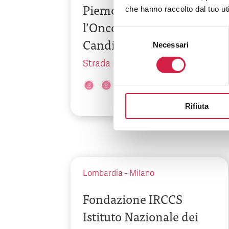
Piemonte per
che hanno raccolto dal tuo uti
l’Oncologia – IRCCS di
Selezione
Candiolo
Necessari
del
consenso
Strada Provinciale 142, km 3,95
Rifiuta
Lombardia
-
Milano
Fondazione IRCCS
Istituto Nazionale dei