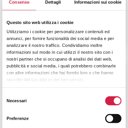
Giuliano Isontina – Ospedale di
Consenso
Dettagli
Informazioni sui cookie
Monfalcone
Via Galvani, 1
Questo sito web utilizza i cookie
Utilizziamo i cookie per personalizzare contenuti ed
annunci, per fornire funzionalità dei social media e per
analizzare il nostro traffico. Condividiamo inoltre
informazioni sul modo in cui utilizzi il nostro sito con i
nostri partner che si occupano di analisi dei dati web,
pubblicità e social media, i quali potrebbero combinarle
Friuli-Venezia Giulia
-
Trieste
con altre informazioni che hai fornito loro o che hanno
raccolto dal tuo utilizzo dei loro servizi.
Azienda Sanitaria Universitaria
Giuliano Isontina – Ospedale
Selezione
Maggiore
Necessari
del
consenso
Piazza dell'Ospitale, 1
Preferenze