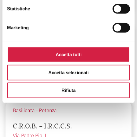
Statistiche
Marketing
Puglia
-
Bari
C.B.H. Presidio Mater Dei
Accetta tutti
Via Samuel F Hahnemann, 10
Accetta selezionati
Rifiuta
Basilicata
-
Potenza
C.R.O.B. – I.R.C.C.S.
Via Padre Pio, 1