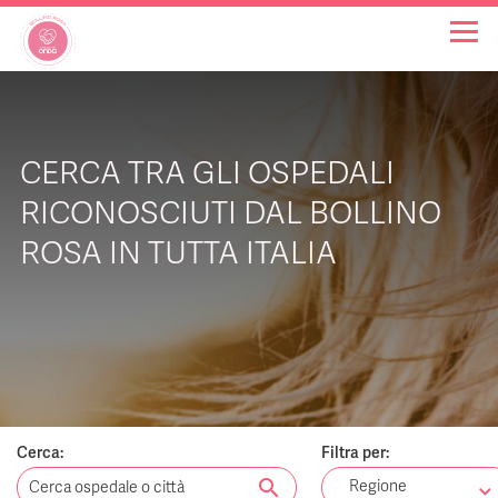
OSPEDALI BOLLINO ROSA
CERCA TRA GLI OSPEDALI
INIZIATIVE
RICONOSCIUTI DAL BOLLINO
ROSA IN TUTTA ITALIA
NOTIZIE
FAQ
CHI SIAMO
Cerca:
Filtra per:
search
Regione