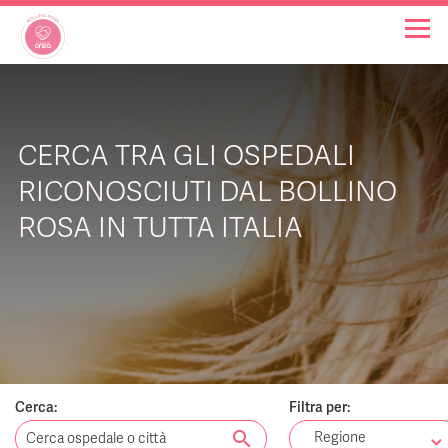
OSPEDALI BOLLINO ROSA
CERCA TRA GLI OSPEDALI
INIZIATIVE
RICONOSCIUTI DAL BOLLINO
ROSA IN TUTTA ITALIA
NOTIZIE
FAQ
CHI SIAMO
Cerca:
Filtra per:
search
Regione