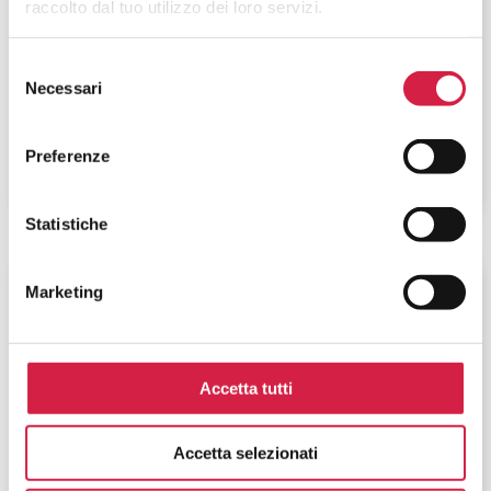
raccolto dal tuo utilizzo dei loro servizi.
Istituto Auxologico Italiano – IRCCS
S. Luca
Selezione
Necessari
del
Piazzale Brescia, 20
consenso
Preferenze
Statistiche
Lombardia
-
Milano
Marketing
Istituto Auxologico Italiano – IRCCS
S. Michele
Accetta tutti
Via Lodovico Ariosto, 13
Accetta selezionati