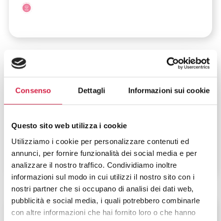
Lombardia
-
Milano
Consenso
Dettagli
Informazioni sui cookie
Istituto Auxologico Italiano – IRCCS
Capitanio
Questo sito web utilizza i cookie
Via Giuseppe Mercalli, 28
Utilizziamo i cookie per personalizzare contenuti ed
annunci, per fornire funzionalità dei social media e per
analizzare il nostro traffico. Condividiamo inoltre
informazioni sul modo in cui utilizzi il nostro sito con i
nostri partner che si occupano di analisi dei dati web,
pubblicità e social media, i quali potrebbero combinarle
Lombardia
-
Milano
con altre informazioni che hai fornito loro o che hanno