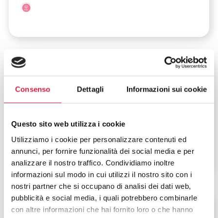
Lombardia
-
Milano
Consenso
Dettagli
Informazioni sui cookie
Istituto Auxologico Italiano – IRCCS
Capitanio
Questo sito web utilizza i cookie
Via Giuseppe Mercalli, 28
Utilizziamo i cookie per personalizzare contenuti ed
annunci, per fornire funzionalità dei social media e per
analizzare il nostro traffico. Condividiamo inoltre
informazioni sul modo in cui utilizzi il nostro sito con i
nostri partner che si occupano di analisi dei dati web,
pubblicità e social media, i quali potrebbero combinarle
Lombardia
-
Milano
con altre informazioni che hai fornito loro o che hanno