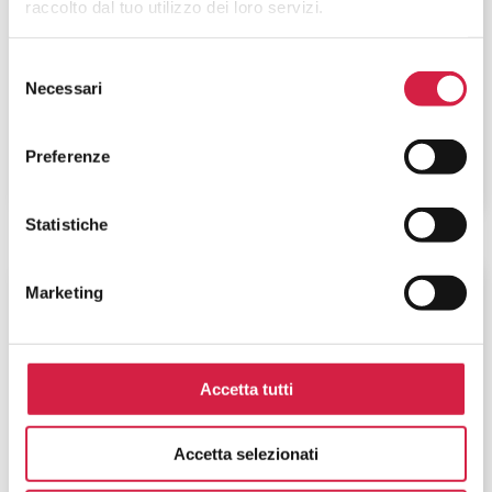
raccolto dal tuo utilizzo dei loro servizi.
Istituto Auxologico Italiano – IRCCS
S. Luca
Selezione
Necessari
del
Piazzale Brescia, 20
consenso
Preferenze
Statistiche
Lombardia
-
Milano
Marketing
Istituto Auxologico Italiano – IRCCS
S. Michele
Accetta tutti
Via Lodovico Ariosto, 13
Accetta selezionati