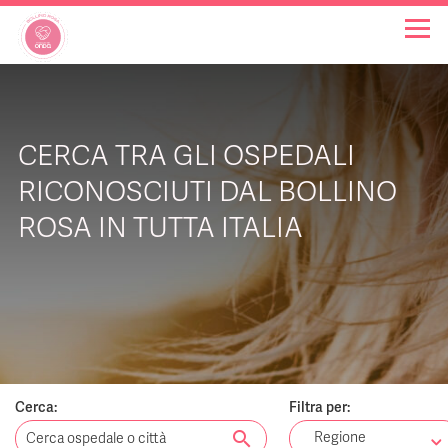
OSPEDALI BOLLINO ROSA
CERCA TRA GLI OSPEDALI
INIZIATIVE
RICONOSCIUTI DAL BOLLINO
ROSA IN TUTTA ITALIA
NOTIZIE
FAQ
CHI SIAMO
Cerca:
Filtra per:
search
Regione