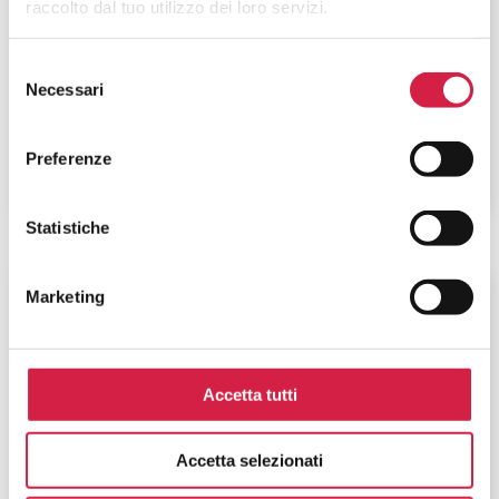
raccolto dal tuo utilizzo dei loro servizi.
Istituto Auxologico Italiano – IRCCS
S. Luca
Selezione
Necessari
del
Piazzale Brescia, 20
consenso
Preferenze
Statistiche
Lombardia
-
Milano
Marketing
Istituto Auxologico Italiano – IRCCS
S. Michele
Accetta tutti
Via Lodovico Ariosto, 13
Accetta selezionati