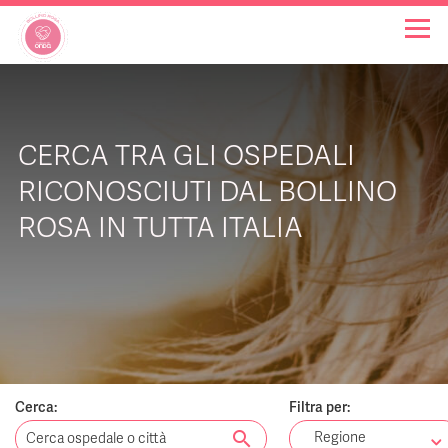
OSPEDALI BOLLINO ROSA
CERCA TRA GLI OSPEDALI
INIZIATIVE
RICONOSCIUTI DAL BOLLINO
ROSA IN TUTTA ITALIA
NOTIZIE
FAQ
CHI SIAMO
Cerca:
Filtra per:
search
Regione