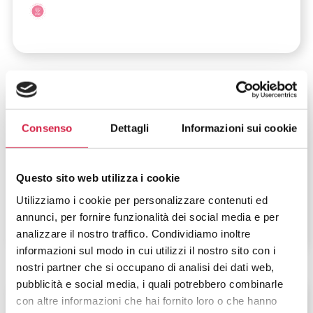
Lombardia
-
Milano
Consenso
Dettagli
Informazioni sui cookie
Istituto Auxologico Italiano – IRCCS
Capitanio
Questo sito web utilizza i cookie
Via Giuseppe Mercalli, 28
Utilizziamo i cookie per personalizzare contenuti ed
annunci, per fornire funzionalità dei social media e per
analizzare il nostro traffico. Condividiamo inoltre
informazioni sul modo in cui utilizzi il nostro sito con i
nostri partner che si occupano di analisi dei dati web,
pubblicità e social media, i quali potrebbero combinarle
Lombardia
-
Milano
con altre informazioni che hai fornito loro o che hanno