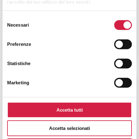
raccolto dal tuo utilizzo dei loro servizi.
Istituto Auxologico Italiano – IRCCS
S. Luca
Selezione
Necessari
del
Piazzale Brescia, 20
consenso
Preferenze
Statistiche
Lombardia
-
Milano
Marketing
Istituto Auxologico Italiano – IRCCS
S. Michele
Accetta tutti
Via Lodovico Ariosto, 13
Accetta selezionati