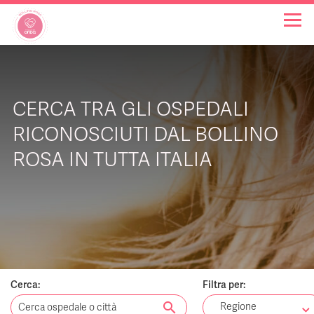
OSPEDALI BOLLINO ROSA
CERCA TRA GLI OSPEDALI
INIZIATIVE
RICONOSCIUTI DAL BOLLINO
ROSA IN TUTTA ITALIA
NOTIZIE
FAQ
CHI SIAMO
Cerca:
Filtra per:
search
Regione