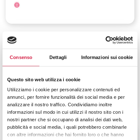
Lombardia
-
Milano
Consenso
Dettagli
Informazioni sui cookie
Istituto Auxologico Italiano – IRCCS
Capitanio
Questo sito web utilizza i cookie
Via Giuseppe Mercalli, 28
Utilizziamo i cookie per personalizzare contenuti ed
annunci, per fornire funzionalità dei social media e per
analizzare il nostro traffico. Condividiamo inoltre
informazioni sul modo in cui utilizzi il nostro sito con i
nostri partner che si occupano di analisi dei dati web,
pubblicità e social media, i quali potrebbero combinarle
Lombardia
-
Milano
con altre informazioni che hai fornito loro o che hanno