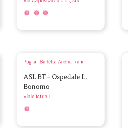
Via Caposcardicchio, snc
Puglia
-
Barletta-Andria-Trani
ASL BT – Ospedale L.
Bonomo
Viale Istria 1