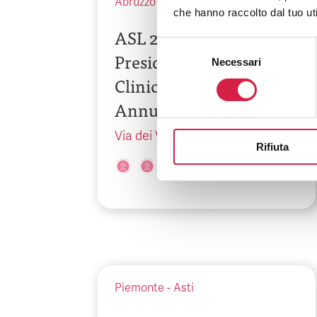
Abruzzo
-
Chieti
che hanno raccolto dal tuo uti
ASL 2 Abruzzo –
Selezione
Presidio Ospedaliero
Necessari
del
Clinicizzato SS
consenso
Annunziata
Via dei Vestini, snc
Rifiuta
Piemonte
-
Asti