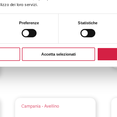
Liguria
-
Genova
lizzo dei loro servizi.
ASL 3 Liguria –
Ospedale Villa Scassi
Preferenze
Statistiche
Corso Scassi, 1
Accetta selezionati
Campania
-
Avellino