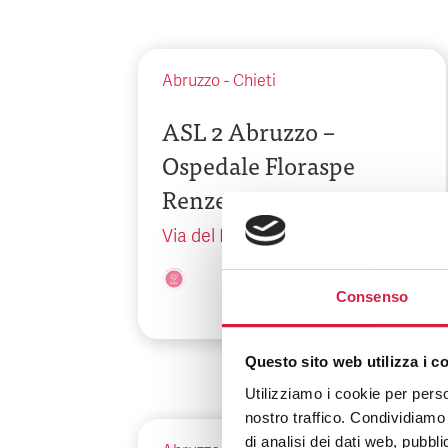
Abruzzo
-
Chieti
ASL 2 Abruzzo –
Ospedale Floraspe
Renzetti
Via del Mare, 1
Consenso
Questo sito web utilizza i c
Utilizziamo i cookie per perso
nostro traffico. Condividiamo 
di analisi dei dati web, pubbl