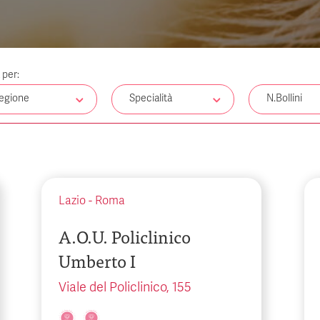
a per:
egione
Specialità
N.Bollini
Lazio
-
Roma
A.O.U. Policlinico
Umberto I
Viale del Policlinico, 155