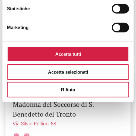
AST Ascoli Piceno – Ospedale
Statistiche
Generale Provinciale C.G. Mazzoni
Marketing
Via degli Iris - Località Monticelli
Accetta tutti
Accetta selezionati
Marche
-
Ascoli Piceno
Rifiuta
AST Ascoli Piceno – Ospedale
Madonna del Soccorso di S.
Benedetto del Tronto
Via Silvio Pellico, 68