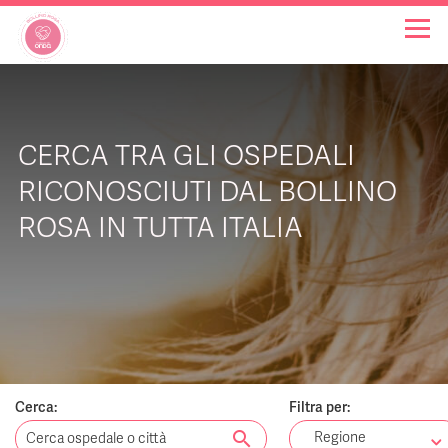
OSPEDALI BOLLINO ROSA
CERCA TRA GLI OSPEDALI
INIZIATIVE
RICONOSCIUTI DAL BOLLINO
ROSA IN TUTTA ITALIA
NOTIZIE
FAQ
CHI SIAMO
Cerca:
Filtra per:
search
Regione