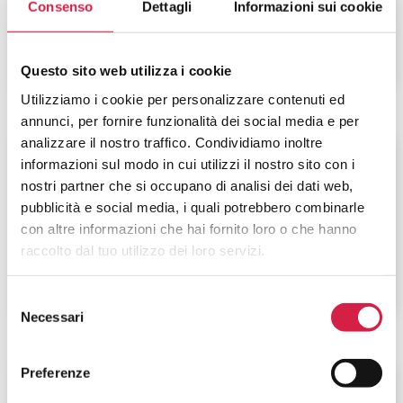
Viale Stelluti Scala 26
Consenso
Dettagli
Informazioni sui cookie
Questo sito web utilizza i cookie
Utilizziamo i cookie per personalizzare contenuti ed
annunci, per fornire funzionalità dei social media e per
analizzare il nostro traffico. Condividiamo inoltre
Marche
-
Ancona
informazioni sul modo in cui utilizzi il nostro sito con i
nostri partner che si occupano di analisi dei dati web,
AST Ancona – Ospedale Senigallia
pubblicità e social media, i quali potrebbero combinarle
con altre informazioni che hai fornito loro o che hanno
Via Cellini, 1
raccolto dal tuo utilizzo dei loro servizi.
Selezione
Necessari
del
consenso
Preferenze
Marche
-
Ascoli Piceno