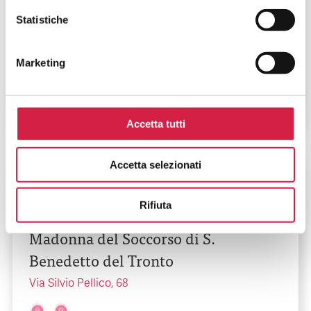
AST Ascoli Piceno – Ospedale
Statistiche
Generale Provinciale C.G. Mazzoni
Marketing
Via degli Iris - Località Monticelli
Accetta tutti
Accetta selezionati
Marche
-
Ascoli Piceno
Rifiuta
AST Ascoli Piceno – Ospedale
Madonna del Soccorso di S.
Benedetto del Tronto
Via Silvio Pellico, 68