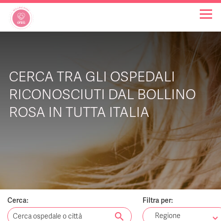
OSPEDALI BOLLINO ROSA
CERCA TRA GLI OSPEDALI
INIZIATIVE
RICONOSCIUTI DAL BOLLINO
ROSA IN TUTTA ITALIA
NOTIZIE
FAQ
CHI SIAMO
Cerca:
Filtra per:
search
Regione