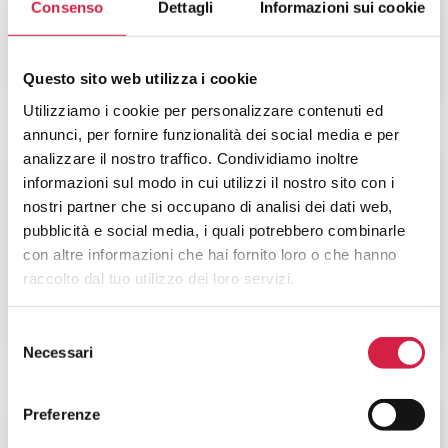
Viale Stelluti Scala 26
Consenso
Dettagli
Informazioni sui cookie
Questo sito web utilizza i cookie
Utilizziamo i cookie per personalizzare contenuti ed
annunci, per fornire funzionalità dei social media e per
analizzare il nostro traffico. Condividiamo inoltre
Marche
-
Ancona
informazioni sul modo in cui utilizzi il nostro sito con i
nostri partner che si occupano di analisi dei dati web,
AST Ancona – Ospedale Senigallia
pubblicità e social media, i quali potrebbero combinarle
con altre informazioni che hai fornito loro o che hanno
Via Cellini, 1
raccolto dal tuo utilizzo dei loro servizi.
Selezione
Necessari
del
consenso
Preferenze
Marche
-
Ascoli Piceno