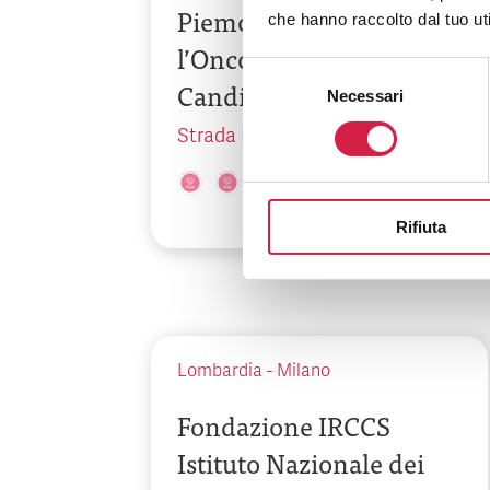
Piemonte per
che hanno raccolto dal tuo uti
l’Oncologia – IRCCS di
Selezione
Candiolo
Necessari
del
consenso
Strada Provinciale 142, km 3,95
Rifiuta
Lombardia
-
Milano
Fondazione IRCCS
Istituto Nazionale dei