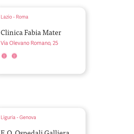
Lazio
-
Roma
Clinica Fabia Mater
Via Olevano Romano, 25
Liguria
-
Genova
E.O. Ospedali Galliera