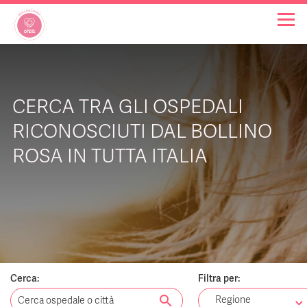
OSPEDALI BOLLINO ROSA
CERCA TRA GLI OSPEDALI
INIZIATIVE
RICONOSCIUTI DAL BOLLINO
ROSA IN TUTTA ITALIA
NOTIZIE
FAQ
CHI SIAMO
Cerca:
Filtra per:
search
Regione