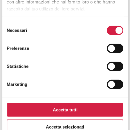
con altre informazioni che hai fornito loro o che hanno
raccolto dal tuo utilizzo dei loro servizi.
Selezione
Necessari
del
consenso
Piemonte
-
Alessandria
Preferenze
Azienda Ospedaliero – Universitaria
SS. Antonio e Biagio e Cesare Arrigo
Statistiche
– Presidio SS. Antonio e Biagio
Marketing
Via Venezia, 16
Accetta tutti
Accetta selezionati