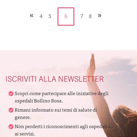
«
»
4
5
6
7
8
ISCRIVITI ALLA NEWSLETTER
Scopri come partecipare alle iniziative degli
ospedali Bollino Rosa.
Rimani informato sui temi di salute di
genere.
Non perderti i riconoscimenti agli ospedali e
ai servizi.