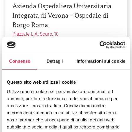
Azienda Ospedaliera Universitaria
Integrata di Verona – Ospedale di
Borgo Roma
Piazzale L.A. Scuro, 10
Consenso
Dettagli
Informazioni sui cookie
Questo sito web utilizza i cookie
Veneto
-
Verona
Utilizziamo i cookie per personalizzare contenuti ed
Azienda Ospedaliera Universitaria
annunci, per fornire funzionalità dei social media e per
Integrata di Verona – Ospedale di
analizzare il nostro traffico. Condividiamo inoltre
informazioni sul modo in cui utilizzi il nostro sito con i
Borgo Trento
nostri partner che si occupano di analisi dei dati web,
pubblicità e social media, i quali potrebbero combinarle
Piazzale A. Stefani, 1