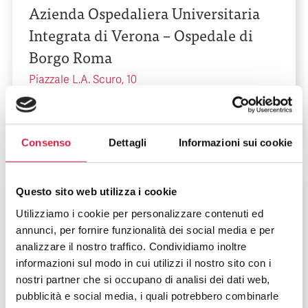
Azienda Ospedaliera Universitaria
Integrata di Verona – Ospedale di
Borgo Roma
Piazzale L.A. Scuro, 10
Consenso
Dettagli
Informazioni sui cookie
Questo sito web utilizza i cookie
Veneto
-
Verona
Utilizziamo i cookie per personalizzare contenuti ed
Azienda Ospedaliera Universitaria
annunci, per fornire funzionalità dei social media e per
Integrata di Verona – Ospedale di
analizzare il nostro traffico. Condividiamo inoltre
informazioni sul modo in cui utilizzi il nostro sito con i
Borgo Trento
nostri partner che si occupano di analisi dei dati web,
pubblicità e social media, i quali potrebbero combinarle
Piazzale A. Stefani, 1