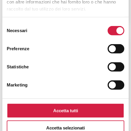
con altre informazioni che hai fornito loro o che hanno
raccolto dal tuo utilizzo dei loro servizi.
Selezione
Necessari
del
consenso
Piemonte
-
Alessandria
Preferenze
Azienda Ospedaliero – Universitaria
SS. Antonio e Biagio e Cesare Arrigo
Statistiche
– Presidio SS. Antonio e Biagio
Marketing
Via Venezia, 16
Accetta tutti
Accetta selezionati