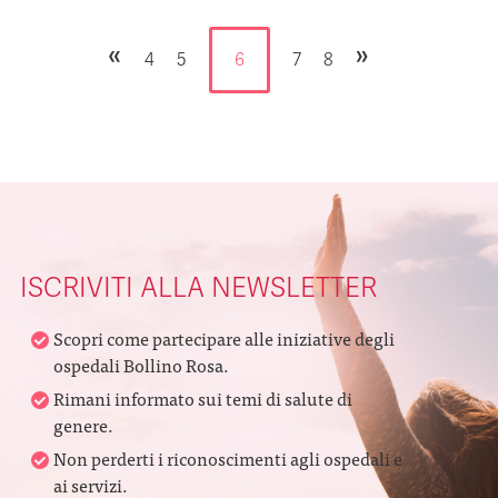
«
»
4
5
6
7
8
ISCRIVITI ALLA NEWSLETTER
Scopri come partecipare alle iniziative degli
ospedali Bollino Rosa.
Rimani informato sui temi di salute di
genere.
Non perderti i riconoscimenti agli ospedali e
ai servizi.