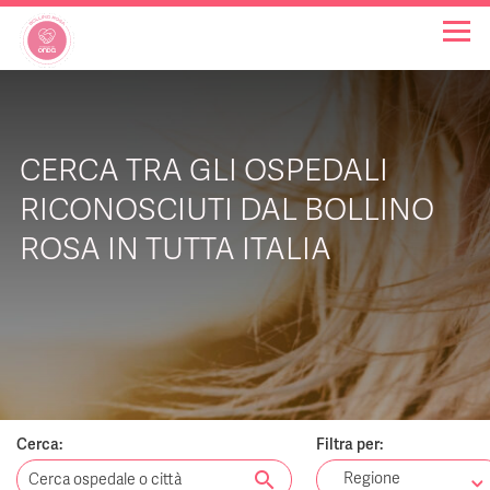
OSPEDALI BOLLINO ROSA
CERCA TRA GLI OSPEDALI
INIZIATIVE
RICONOSCIUTI DAL BOLLINO
ROSA IN TUTTA ITALIA
NOTIZIE
FAQ
CHI SIAMO
Cerca:
Filtra per:
search
Regione