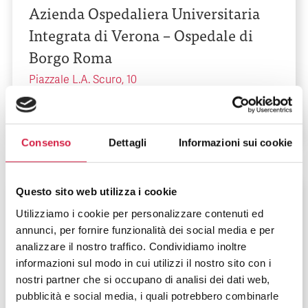
Azienda Ospedaliera Universitaria
Integrata di Verona – Ospedale di
Borgo Roma
Piazzale L.A. Scuro, 10
Consenso
Dettagli
Informazioni sui cookie
Questo sito web utilizza i cookie
Veneto
-
Verona
Utilizziamo i cookie per personalizzare contenuti ed
Azienda Ospedaliera Universitaria
annunci, per fornire funzionalità dei social media e per
Integrata di Verona – Ospedale di
analizzare il nostro traffico. Condividiamo inoltre
informazioni sul modo in cui utilizzi il nostro sito con i
Borgo Trento
nostri partner che si occupano di analisi dei dati web,
pubblicità e social media, i quali potrebbero combinarle
Piazzale A. Stefani, 1