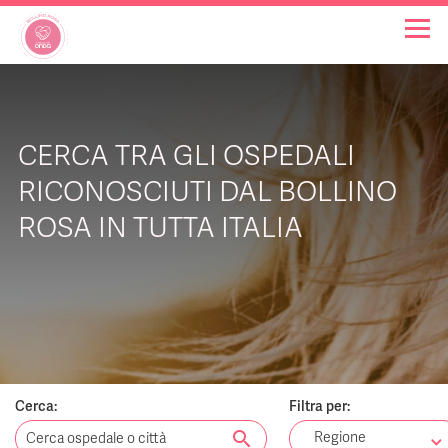
OSPEDALI BOLLINO ROSA
CERCA TRA GLI OSPEDALI
INIZIATIVE
RICONOSCIUTI DAL BOLLINO
ROSA IN TUTTA ITALIA
NOTIZIE
FAQ
CHI SIAMO
Cerca:
Filtra per:
search
Regione