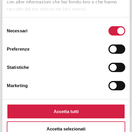
con altre informazioni che hai fornito loro o che hanno
raccolto dal tuo utilizzo dei loro servizi.
Selezione
Necessari
del
consenso
Piemonte
-
Alessandria
Preferenze
Azienda Ospedaliero – Universitaria
SS. Antonio e Biagio e Cesare Arrigo
Statistiche
– Presidio SS. Antonio e Biagio
Marketing
Via Venezia, 16
Accetta tutti
Accetta selezionati