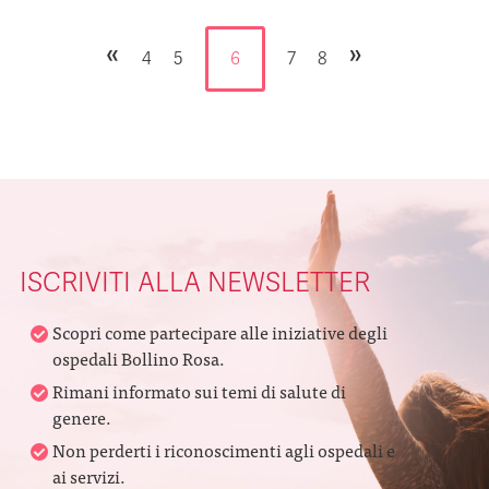
«
»
4
5
6
7
8
ISCRIVITI ALLA NEWSLETTER
Scopri come partecipare alle iniziative degli
ospedali Bollino Rosa.
Rimani informato sui temi di salute di
genere.
Non perderti i riconoscimenti agli ospedali e
ai servizi.