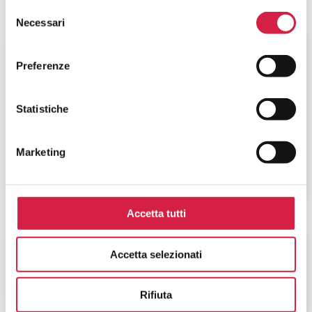
Selezione
Necessari
del
consenso
Lombardia
-
Pavia
Preferenze
Fondazione Istituto Neurologico
Nazionale C. Mondino
Statistiche
Via Mondino, 2
Marketing
Accetta tutti
Lombardia
-
Brescia
Accetta selezionati
Fondazione Poliambulanza Istituto
Rifiuta
Ospedaliero