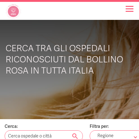
OSPEDALI BOLLINO ROSA
CERCA TRA GLI OSPEDALI
INIZIATIVE
RICONOSCIUTI DAL BOLLINO
ROSA IN TUTTA ITALIA
NOTIZIE
FAQ
CHI SIAMO
Cerca:
Filtra per:
search
Regione