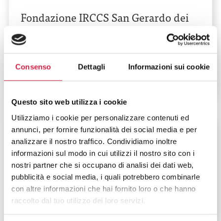
Fondazione IRCCS San Gerardo dei
Tintori
Via Pergolesi, 33
Consenso
Dettagli
Informazioni sui cookie
Questo sito web utilizza i cookie
Utilizziamo i cookie per personalizzare contenuti ed
annunci, per fornire funzionalità dei social media e per
Sicilia
-
Palermo
analizzare il nostro traffico. Condividiamo inoltre
Fondazione Istituto G. Giglio
informazioni sul modo in cui utilizzi il nostro sito con i
nostri partner che si occupano di analisi dei dati web,
Contrada Pietrapollastra
pubblicità e social media, i quali potrebbero combinarle
con altre informazioni che hai fornito loro o che hanno
raccolto dal tuo utilizzo dei loro servizi.