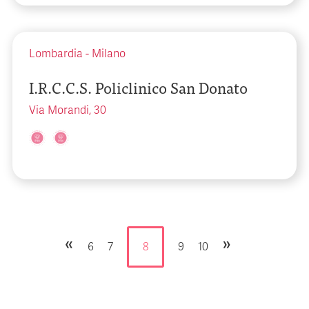
Lombardia
-
Milano
I.R.C.C.S. Policlinico San Donato
Via Morandi, 30
«
»
6
7
8
9
10