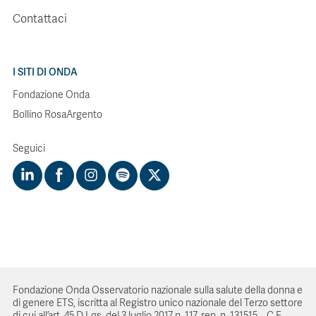
Contattaci
I SITI DI ONDA
Fondazione Onda
Bollino RosaArgento
Seguici
Fondazione Onda Osservatorio nazionale sulla salute della donna e
di genere ETS, iscritta al Registro unico nazionale del Terzo settore
di cui all’art. 45 D.Lgs. del 3 luglio 2017 n. 117, rep. n. 131515 – C.F.