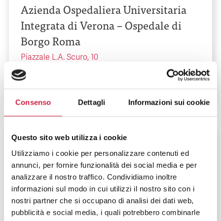
Azienda Ospedaliera Universitaria
Integrata di Verona – Ospedale di
Borgo Roma
Piazzale L.A. Scuro, 10
Consenso
Dettagli
Informazioni sui cookie
Questo sito web utilizza i cookie
Veneto
-
Verona
Utilizziamo i cookie per personalizzare contenuti ed
Azienda Ospedaliera Universitaria
annunci, per fornire funzionalità dei social media e per
Integrata di Verona – Ospedale di
analizzare il nostro traffico. Condividiamo inoltre
informazioni sul modo in cui utilizzi il nostro sito con i
Borgo Trento
nostri partner che si occupano di analisi dei dati web,
pubblicità e social media, i quali potrebbero combinarle
Piazzale A. Stefani, 1