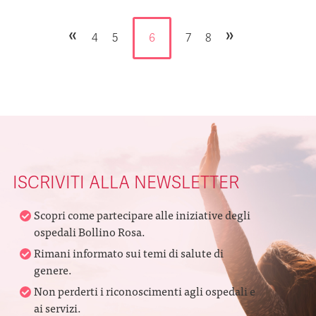
«
»
4
5
6
7
8
ISCRIVITI ALLA NEWSLETTER
Scopri come partecipare alle iniziative degli
ospedali Bollino Rosa.
Rimani informato sui temi di salute di
genere.
Non perderti i riconoscimenti agli ospedali e
ai servizi.