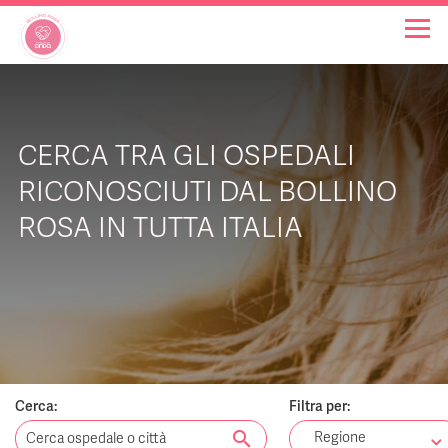
OSPEDALI BOLLINO ROSA
CERCA TRA GLI OSPEDALI
INIZIATIVE
RICONOSCIUTI DAL BOLLINO
ROSA IN TUTTA ITALIA
NOTIZIE
FAQ
CHI SIAMO
Cerca:
Filtra per:
search
Regione