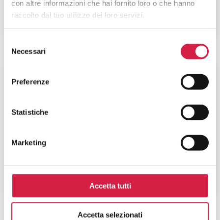
con altre informazioni che hai fornito loro o che hanno
raccolto dal tuo utilizzo dei loro servizi.
Selezione
Necessari
del
consenso
Piemonte
-
Alessandria
Preferenze
Azienda Ospedaliero – Universitaria
SS. Antonio e Biagio e Cesare Arrigo
Statistiche
– Presidio SS. Antonio e Biagio
Marketing
Via Venezia, 16
Accetta tutti
Accetta selezionati